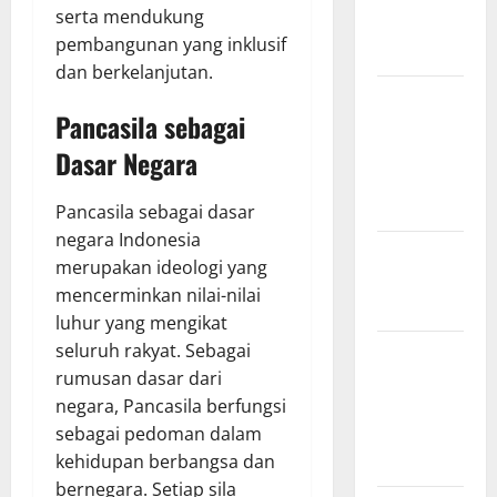
serta mendukung
Impact on
pembangunan yang inklusif
Biodiversity
dan berkelanjutan.
Impact of
Pancasila sebagai
Climate
Change on
Dasar Negara
Global
Floods
Pancasila sebagai dasar
negara Indonesia
The Largest
merupakan ideologi yang
Eruption in
mencerminkan nilai-nilai
History
luhur yang mengikat
seluruh rakyat. Sebagai
Tsunami
rumusan dasar dari
Rocks
negara, Pancasila berfungsi
Japan’s
sebagai pedoman dalam
Coast: What
kehidupan berbangsa dan
Happened?
bernegara. Setiap sila