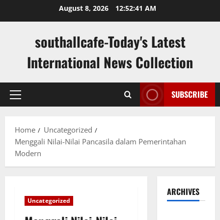
Skip
August 8, 2026
12:52:42 AM
to
content
southallcafe-Today's Latest
International News Collection
SUBSCRIBE
Primary
Menu
Home
Uncategorized
Menggali Nilai-Nilai Pancasila dalam Pemerintahan
Modern
ARCHIVES
Uncategorized
August