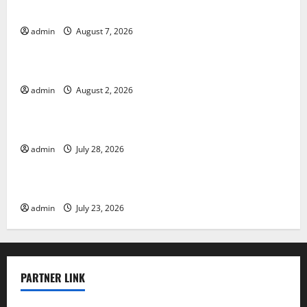
Forest Fires in the Amazon: Impact on Biodiversity
admin
August 7, 2026
Uncategorized
Impact of Climate Change on Global Floods
admin
August 2, 2026
Uncategorized
The Largest Eruption in History
admin
July 28, 2026
Uncategorized
Tsunami Rocks Japan’s Coast: What Happened?
admin
July 23, 2026
PARTNER LINK