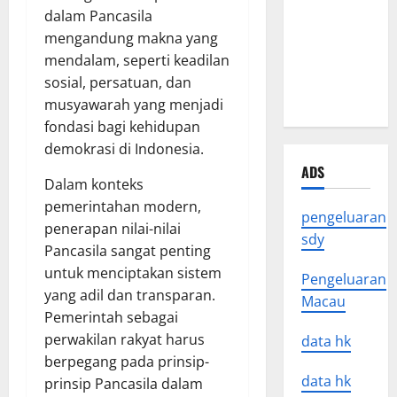
Latest
dalam Pancasila
Earthquake
mengandung makna yang
News
mendalam, seperti keadilan
Around the
sosial, persatuan, dan
World
musyawarah yang menjadi
fondasi bagi kehidupan
demokrasi di Indonesia.
ADS
Dalam konteks
pemerintahan modern,
pengeluaran
penerapan nilai-nilai
sdy
Pancasila sangat penting
untuk menciptakan sistem
Pengeluaran
yang adil dan transparan.
Macau
Pemerintah sebagai
perwakilan rakyat harus
data hk
berpegang pada prinsip-
data hk
prinsip Pancasila dalam