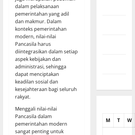
November
dalam pelaksanaan
2025
pemerintahan yang adil
October
dan makmur. Dalam
2025
konteks pemerintahan
modern, nilai-nilai
September
Pancasila harus
2025
diintegrasikan dalam setiap
aspek kebijakan dan
August
administrasi, sehingga
2025
dapat menciptakan
July 2025
keadilan sosial dan
kesejahteraan bagi seluruh
rakyat.
Menggali nilai-nilai
Pancasila dalam
M
T
W
pemerintahan modern
sangat penting untuk