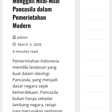
Menggali Nilai-Nilai
2026
Pancasila dalam
July 2026
Pemerintahan
Modern
June 2026
May 2026
admin
April 2026
March 3, 2026
4 minutes read
March 2026
Pemerintahan Indonesia
February
memiliki landasan yang
2026
kuat dalam ideologi
Pancasila, yang menjadi
January
dasar negara sejak
2026
kemerdekaan. Pancasila
December
bukan hanya sekadar
2025
lambang negara, tetapi
juga merupakan pedoman